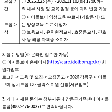
2026.3.25.(
) ~ 2026.11.10.(
) 17:00
모집 기
〇
수
화
까지
간
※
내부 사정 및 교육 일정 등에 따라 변경 가능
(
)
〇
아이돌보미 양성교육 수료자
기활동자
또
모집 대
는 양성교육 수료 예정자
,
,
,
상
〇
보육교사
유치원정교사
초중등교사
간호
사 등 해당 자격증 소지자
2.
(
)
접수 방법
※
온라인 접수만 가능
(
http://care.idolbom.go.kr)
〇
아이돌보미 홈페이지
회
원가입후
->
->
-> 2026
로그인
교육 및 모집
모집공고
강동구 아이돌
1
->
(
)
보미 상시모집
차 클릭
지원 신청
서류첨부
3.
기타 자세한 문의는 첨부서류나 강동구가족센터 아이돌
(
02-476-0027)
.
봄팀
☎
로 연락바랍니다