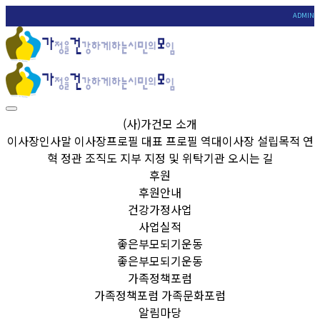
ADMIN
(사)가건모 소개
이사장인사말
이사장프로필
대표 프로필
역대이사장
설립목적
연
혁
정관
조직도
지부
지정 및 위탁기관
오시는 길
후원
후원안내
건강가정사업
사업실적
좋은부모되기운동
좋은부모되기운동
가족정책포럼
가족정책포럼
가족문화포럼
알림마당