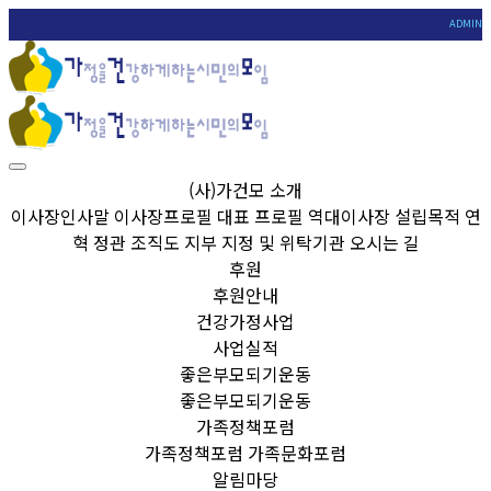
ADMIN
(사)가건모 소개
이사장인사말
이사장프로필
대표 프로필
역대이사장
설립목적
연
혁
정관
조직도
지부
지정 및 위탁기관
오시는 길
후원
후원안내
건강가정사업
사업실적
좋은부모되기운동
좋은부모되기운동
가족정책포럼
가족정책포럼
가족문화포럼
알림마당