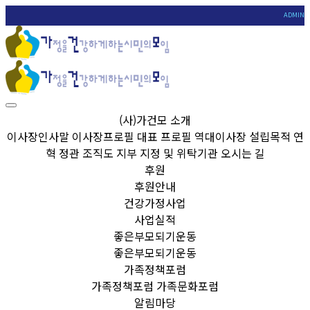
ADMIN
(사)가건모 소개
이사장인사말
이사장프로필
대표 프로필
역대이사장
설립목적
연
혁
정관
조직도
지부
지정 및 위탁기관
오시는 길
후원
후원안내
건강가정사업
사업실적
좋은부모되기운동
좋은부모되기운동
가족정책포럼
가족정책포럼
가족문화포럼
알림마당