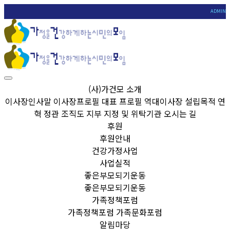
ADMIN
(사)가건모 소개
이사장인사말
이사장프로필
대표 프로필
역대이사장
설립목적
연
혁
정관
조직도
지부
지정 및 위탁기관
오시는 길
후원
후원안내
건강가정사업
사업실적
좋은부모되기운동
좋은부모되기운동
가족정책포럼
가족정책포럼
가족문화포럼
알림마당