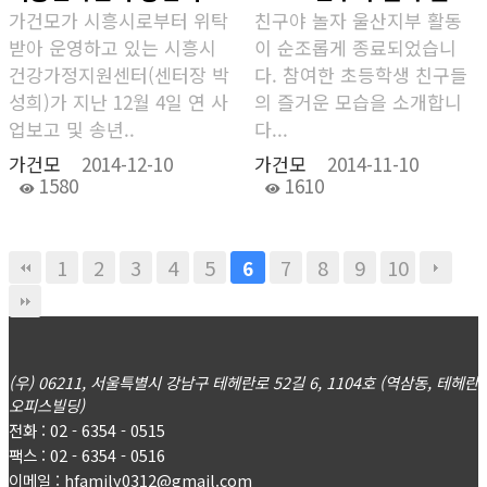
가건모가 시흥시로부터 위탁
친구야 놀자 울산지부 활동
받아 운영하고 있는 시흥시
이 순조롭게 종료되었습니
건강가정지원센터(센터장 박
다. 참여한 초등학생 친구들
성희)가 지난 12월 4일 연 사
의 즐거운 모습을 소개합니
업보고 및 송년..
다...
가건모
2014-12-10
가건모
2014-11-10
1580
1610
1
2
3
4
5
7
8
9
10
6
(우) 06211, 서울특별시 강남구 테헤란로 52길 6, 1104호 (역삼동, 테헤란
오피스빌딩)
전화 : 02 - 6354 - 0515
팩스 : 02 - 6354 - 0516
이메일 : hfamily0312@gmail.com