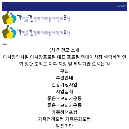
ADMIN
(사)가건모 소개
이사장인사말
이사장프로필
대표 프로필
역대이사장
설립목적
연
혁
정관
조직도
지부
지정 및 위탁기관
오시는 길
후원
후원안내
건강가정사업
사업실적
좋은부모되기운동
좋은부모되기운동
가족정책포럼
가족정책포럼
가족문화포럼
알림마당