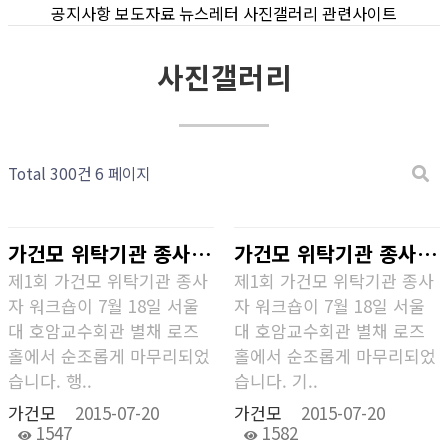
공지사항
보도자료
뉴스레터
사진갤러리
관련사이트
사진갤러리
Total 300건
6 페이지
가건모 위탁기관 종사자 워크숍 현장
가건모 위탁기관 종사자 워크숍 레크레이션 현장2
제1회 가건모 위탁기관 종사
제1회 가건모 위탁기관 종사
자 워크숍이 7월 18일 서울
자 워크숍이 7월 18일 서울
대 호암교수회관 별채 로즈
대 호암교수회관 별채 로즈
홀에서 순조롭게 마무리되었
홀에서 순조롭게 마무리되었
습니다. 행..
습니다. 기..
가건모
2015-07-20
가건모
2015-07-20
1547
1582