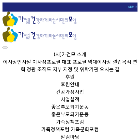
ADMIN
(사)가건모 소개
이사장인사말
이사장프로필
대표 프로필
역대이사장
설립목적
연
혁
정관
조직도
지부
지정 및 위탁기관
오시는 길
후원
후원안내
건강가정사업
사업실적
좋은부모되기운동
좋은부모되기운동
가족정책포럼
가족정책포럼
가족문화포럼
알림마당